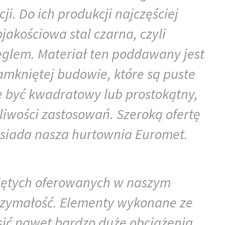
ji. Do ich produkcji najczęściej
akościowa stal czarna, czyli
ęglem. Materiał ten poddawany jest
mkniętej budowie, które są puste
e być kwadratowy lub prostokątny,
iwości zastosowań. Szeroką ofertę
 posiada nasza hurtownia Euromet.
niętych oferowanych w naszym
trzymałość. Elementy wykonane ze
sić nawet bardzo duże obciążenia,