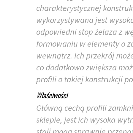
charakterystycznej konstrukc
wykorzystywana jest wysokoj
odpowiedni stop żelaza z w
formowaniu w elementy o za
wewnątrz. Ich przekrój moż
co dodatkowo zwiększa możl
profili o takiej konstrukcji
Właściwości
Główną cechą profili zamk
sklepie, jest ich wysoka wy
stali mogą sprawnie przeno