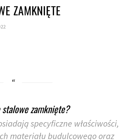
WE ZAMKNIĘTE
022
e stalowe zamknięte?
osiadają specyficzne właściwości,
 ich materiału budulcowego oraz