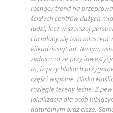
rosnący trend na przeprowad
ścisłych centrów dużych mia
ludzi, lecz w szerszej persp
chciałoby się tam mieszkać n
kilkadziesiąt lat. Na tym osi
zwłaszcza że przy inwestycj
to, iż przy blokach przygot
części wspólne. Blisko Maśl
rozległe tereny leśne. Z pew
lokalizacja dla osób lubiąc
naturalnym oraz ciszę. Sam