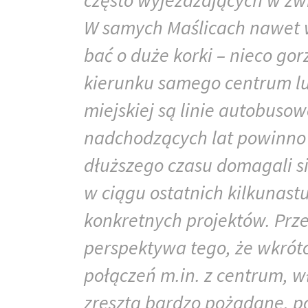
często wyjeżdżających w zw
W samych Maślicach nawet w
bać o duże korki – nieco gor
kierunku samego centrum lu
miejskiej są linie autobusow
nadchodzących lat powinno 
dłuższego czasu domagali s
w ciągu ostatnich kilkunast
konkretnych projektów. Prze
perspektywa tego, że wkrótc
połączeń m.in. z centrum, w
zresztą bardzo pożądane, p