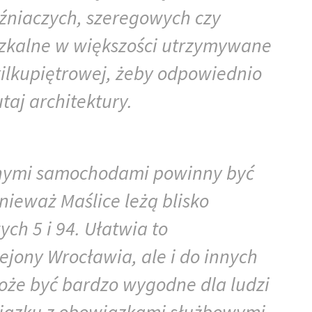
iźniaczych, szeregowych czy
szkalne w większości utrzymywane
ilkupiętrowej, żeby odpowiednio
taj architektury.
snymi samochodami powinny być
ieważ Maślice leżą blisko
ch 5 i 94. Ułatwia to
jony Wrocławia, ale i do innych
może być bardzo wygodne dla ludzi