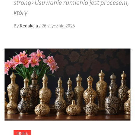
strong>Usuwanie rumienia jest procesem,
który
By
Redakcja
/
26 stycznia 2025
URODA