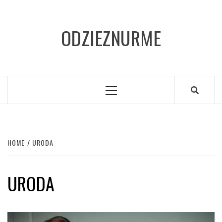
Skip
to
ODZIEZNURME
content
Primary
Menu
HOME
URODA
URODA