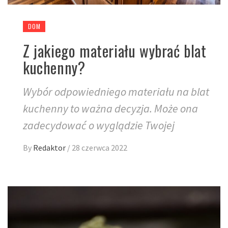
DOM
Z jakiego materiału wybrać blat
kuchenny?
Wybór odpowiedniego materiału na blat
kuchenny to ważna decyzja. Może ona
zadecydować o wyglądzie Twojej
By
Redaktor
/
28 czerwca 2022