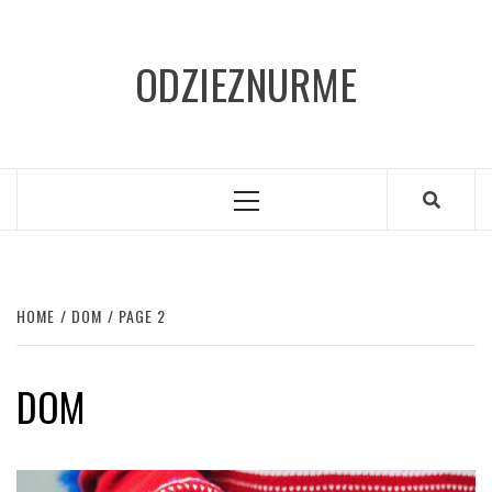
Skip
to
ODZIEZNURME
content
Primary
Menu
HOME
DOM
PAGE 2
DOM