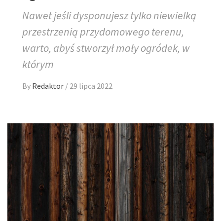
Nawet jeśli dysponujesz tylko niewielką
przestrzenią przydomowego terenu,
warto, abyś stworzył mały ogródek, w
którym
By
Redaktor
/
29 lipca 2022