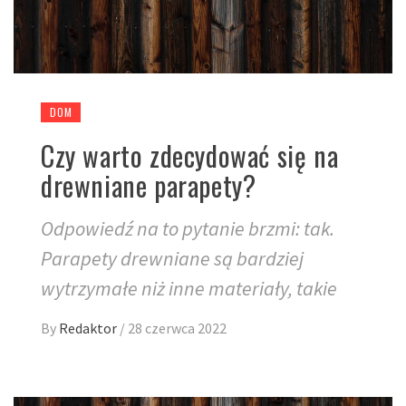
DOM
Czy warto zdecydować się na
drewniane parapety?
Odpowiedź na to pytanie brzmi: tak.
Parapety drewniane są bardziej
wytrzymałe niż inne materiały, takie
By
Redaktor
/
28 czerwca 2022