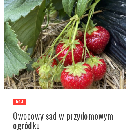
DOM
Owocowy sad w przydomowym
ogródku