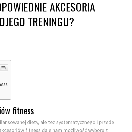
DPOWIEDNIE AKCESORIA
WOJEGO TRENINGU?
ness
ów fitness
ilansowanej diety, ale też systematycznego i przede
akcesoriów fitness daje nam możliwość wyboru z