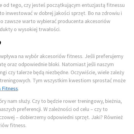
ie od tego, czy jesteś początkującym entuzjastą fitnessu
inwestować w dobrej jakości sprzęt. Bo na zdrowiu i
go zawsze warto wybierać producenta akcesoriów
odukty o wysokiej trwałości.
?
wpływa na wybór akcesoriów fitness. Jeśli preferujemy
tę oraz odpowiednie bloki. Natomiast jeśli naszym
angi czy talerze będą niezbędne. Oczywiście, wiele zależy
ów treningowych. Tym wszystkim kwestiom sprostać może
 Fitness
.
tóry nam służy. Czy to będzie rower treningowy, bieżnia,
aszych preferencji. W zależności od celu – czy to
szczowej – dobierzemy odpowiedni sprzęt. Jaki? Również
iów fitness.