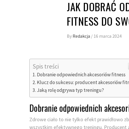
JAK DOBRAĆ O
FITNESS DO S
By
Redakcja
/
16 marca 2024
Spis treści
Dobranie odpowiednich akcesoriów fitness
Klucz do sukcesu: producent akcesoriów fit
Jaką rolę odgrywa typ treningu?
Dobranie odpowiednich akcesori
Zdrowe ciało to nie tylko efekt prawidłowo zb
wszystkim efektywnego treningu. Producent 