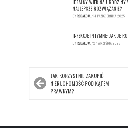
IDEALNY WIEK NA URODZINY
NAJLEPSZE ROZWIĄZANIE?
BY
REDAKCJA
14 PAŹDZIERNIKA 2025
/
INFEKCJE INTYMNE: JAK JE R
BY
REDAKCJA
27 WRZEŚNIA 2025
/
Nawigacja
JAK KORZYSTNIE ZAKUPIĆ
wpisu
NIERUCHOMOŚĆ POD KĄTEM
PRAWNYM?