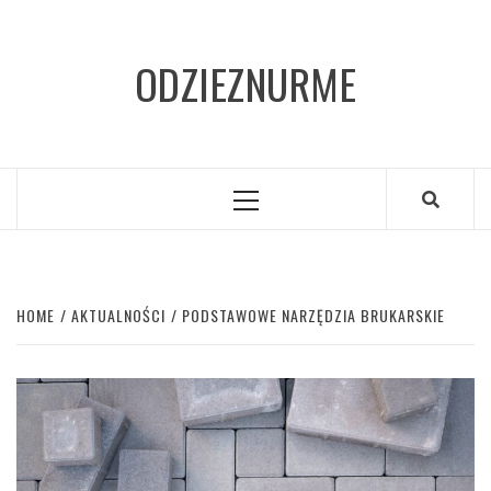
Skip
to
ODZIEZNURME
content
Primary
Menu
HOME
AKTUALNOŚCI
PODSTAWOWE NARZĘDZIA BRUKARSKIE