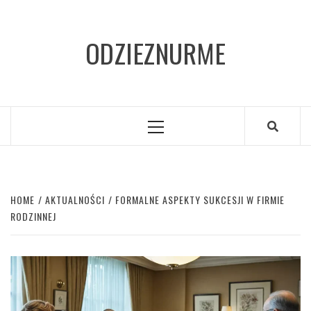
Skip
to
ODZIEZNURME
content
Primary
Menu
HOME
AKTUALNOŚCI
FORMALNE ASPEKTY SUKCESJI W FIRMIE
RODZINNEJ